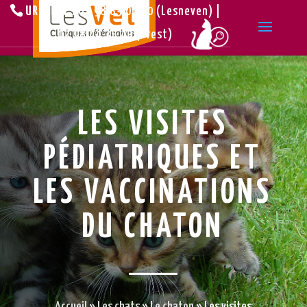
URGENCE :
02.98.83.00.10 (Lesneven) |
02.98.44.35.40 (Brest)
LES VISITES
PÉDIATRIQUES ET
LES VACCINATIONS
DU CHATON
Accueil
»
Les chats
»
Le chaton
»
Les visites