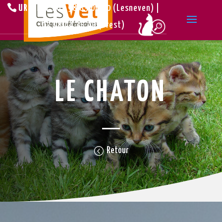
URGENCE :
02.98.83.00.10 (Lesneven) |
02.98.44.35.40 (Brest)
LE CHATON
Retour