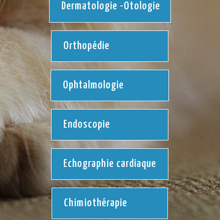
Dermatologie -Otologie
Orthopédie
Ophtalmologie
Endoscopie
Echographie cardiaque
Chimiothérapie