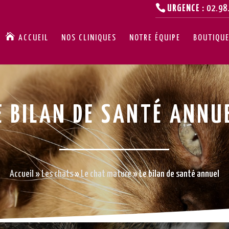
URGENCE :
02.98
ACCUEIL
NOS CLINIQUES
NOTRE ÉQUIPE
BOUTIQUE
E BILAN DE SANTÉ ANNU
Accueil
»
Les chats
»
Le chat mature
»
Le bilan de santé annuel