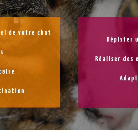
uel de votre chat
Dépister 
ds
Réaliser des
taire
Adapt
cination